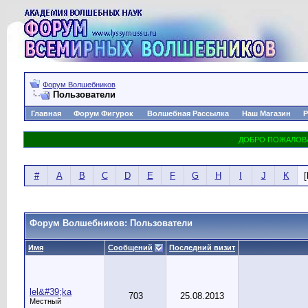
Форум Волшебников
Пользователи
Главная
Форум Фигурок
Волшебная Рассылка
Наш Магазин
Р
#
A
B
C
D
E
F
G
H
I
J
K
[
Форум Волшебников: Пользователи
Имя
Сообщений
Последний визит
lel&#39;ka
703
25.08.2013
Местный