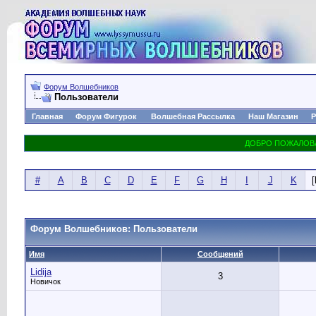
Форум Волшебников
Пользователи
Главная
Форум Фигурок
Волшебная Рассылка
Наш Магазин
Р
#
A
B
C
D
E
F
G
H
I
J
K
[
Форум Волшебников: Пользователи
Имя
Сообщений
Lidija
3
Новичок