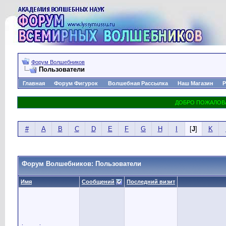
Форум Волшебников
Пользователи
Главная
Форум Фигурок
Волшебная Рассылка
Наш Магазин
Р
#
A
B
C
D
E
F
G
H
I
[
J
]
K
Форум Волшебников: Пользователи
Имя
Сообщений
Последний визит