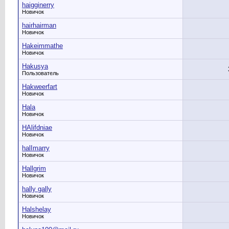
haigginerry
Новичок
hairhairman
Новичок
Hakeimmathe
Новичок
Hakusya
Пользователь
Hakweerfart
Новичок
Hala
Новичок
HAlifdniae
Новичок
halImarry
Новичок
Hallgrim
Новичок
hally gally
Новичок
Halshelay
Новичок