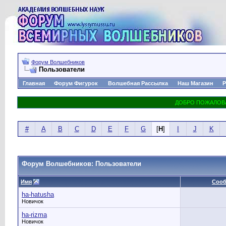
Форум Волшебников
Пользователи
Главная
Форум Фигурок
Волшебная Рассылка
Наш Магазин
Р
#
A
B
C
D
E
F
G
[
H
]
I
J
K
Форум Волшебников: Пользователи
Имя
Соо
ha-hatusha
Новичок
ha-rizma
Новичок