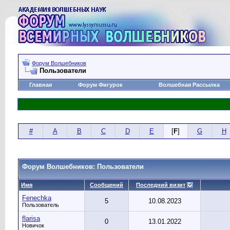
Форум Волшебников
Пользователи
Главная
Форум Фигурок
Волшебная Рассылка
#
A
B
C
D
E
[
F
]
G
H
Форум Волшебников: Пользователи
Имя
Сообщений
Последний визит
Fenechka
5
10.08.2023
Пользователь
flarisa
0
13.01.2022
Новичок