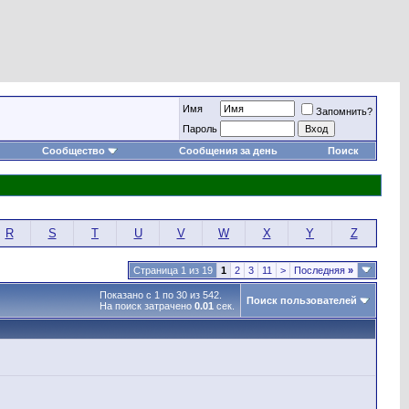
Имя
Запомнить?
Пароль
Сообщество
Сообщения за день
Поиск
R
S
T
U
V
W
X
Y
Z
Страница 1 из 19
1
2
3
11
>
Последняя
»
Показано с 1 по 30 из 542.
Поиск пользователей
На поиск затрачено
0.01
сек.