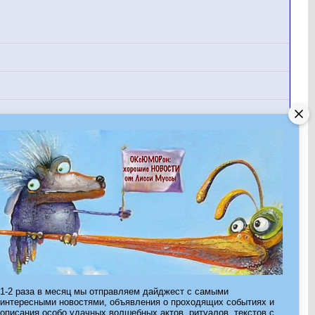
Показано с 1 по 30 из 542.
1-2 раза в месяц мы отправляем дайджест с самыми
интересными новостями, объявления о проходящих событиях и
Страница 1 из 19
1
2
3
11
>
Последняя
»
описания особо удачных волшебных актов, ритуалов, текстов с