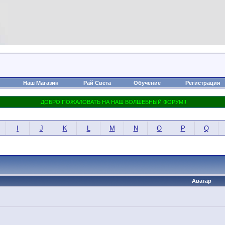
Наш Магазин
Рай Света
Обучение
Регистрация
I
J
K
L
M
N
O
P
Q
Аватар