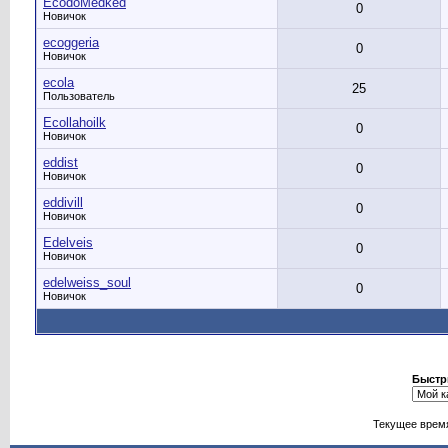
EcodoMedked
0
Новичок
ecoggeria
0
Новичок
ecola
25
Пользователь
Ecollahoilk
0
Новичок
eddist
0
Новичок
eddivill
0
Новичок
Edelveis
0
Новичок
edelweiss_soul
0
Новичок
Быстр
Текущее врем