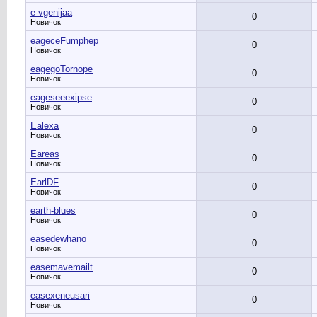
e-vgenijaa
0
Новичок
eageceFumphep
0
Новичок
eagegoTornope
0
Новичок
eageseeexipse
0
Новичок
Ealexa
0
Новичок
Eareas
0
Новичок
EarlDF
0
Новичок
earth-blues
0
Новичок
easedewhano
0
Новичок
easemavemailt
0
Новичок
easexeneusari
0
Новичок