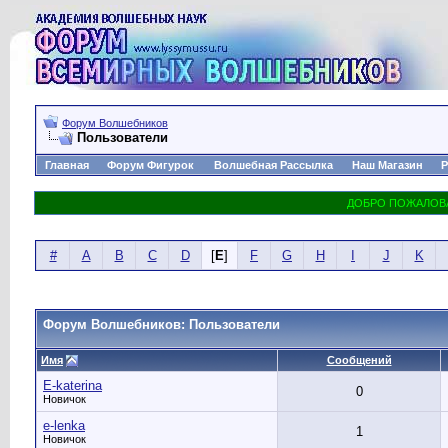
Форум Волшебников
Пользователи
Главная
Форум Фигурок
Волшебная Рассылка
Наш Магазин
Р
#
A
B
C
D
[
E
]
F
G
H
I
J
K
Форум Волшебников: Пользователи
Имя
Сообщений
E-katerina
0
Новичок
e-lenka
1
Новичок