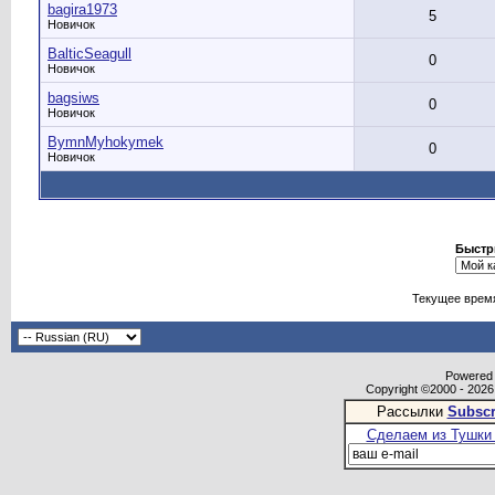
bagira1973
5
Новичок
BalticSeagull
0
Новичок
bagsiws
0
Новичок
BymnMyhokymek
0
Новичок
Быстр
Текущее врем
Powered b
Copyright ©2000 - 2026,
Рассылки
Subscr
Сделаем из Тушки