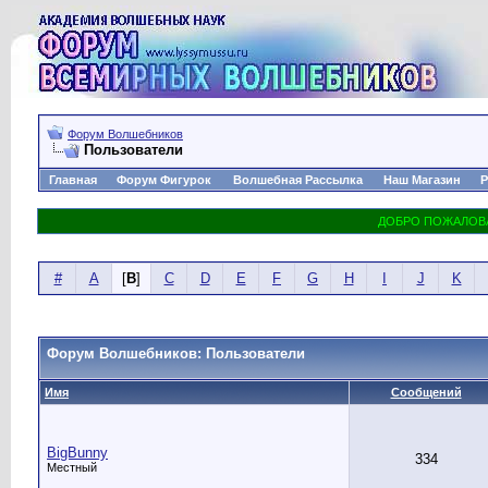
Форум Волшебников
Пользователи
Главная
Форум Фигурок
Волшебная Рассылка
Наш Магазин
Р
#
A
[
B
]
C
D
E
F
G
H
I
J
K
Форум Волшебников: Пользователи
Имя
Сообщений
BigBunny
334
Местный