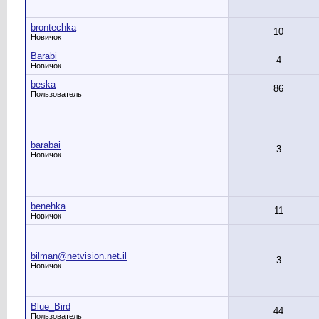
brontechka
10
Новичок
Barabi
4
Новичок
beska
86
Пользователь
barabai
3
Новичок
benehka
11
Новичок
bilman@netvision.net.il
3
Новичок
Blue_Bird
44
Пользователь