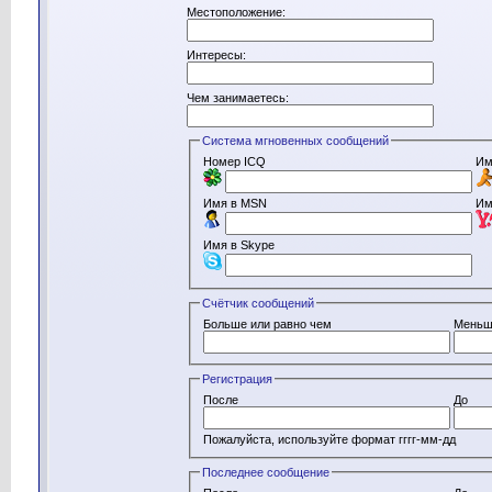
Местоположение:
Интересы:
Чем занимаетесь:
Система мгновенных сообщений
Номер ICQ
Им
Имя в MSN
Им
Имя в Skype
Счётчик сообщений
Больше или равно чем
Меньш
Регистрация
После
До
Пожалуйста, используйте формат гггг-мм-дд
Последнее сообщение