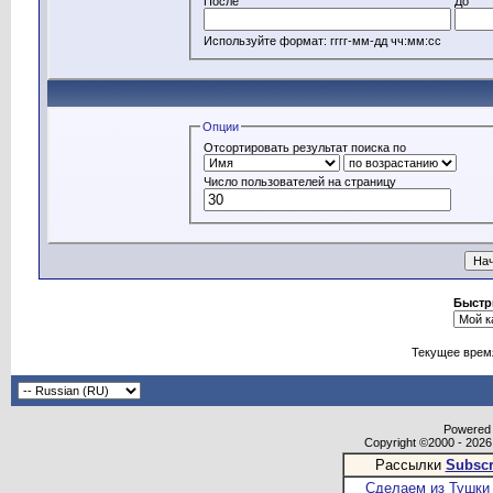
После
До
Используйте формат: гггг-мм-дд чч:мм:сс
Опции
Отсортировать результат поиска по
Число пользователей на страницу
Быстр
Текущее врем
Powered b
Copyright ©2000 - 2026,
Рассылки
Subscr
Сделаем из Тушки