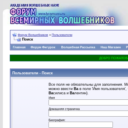
Форум Волшебников
>
Пользователи
Поиск
Главная
Форум Фигурок
Волшебная Рассылка
Наш Магазин
Р
Пользователи - Поиск
Все поля не обязательны для заполнения. М
можно ввести
Ва
в поле 'Имя пользователя',
Ва
силиса и
Ва
лентин).
Имя
Домашняя страничка
Биография: