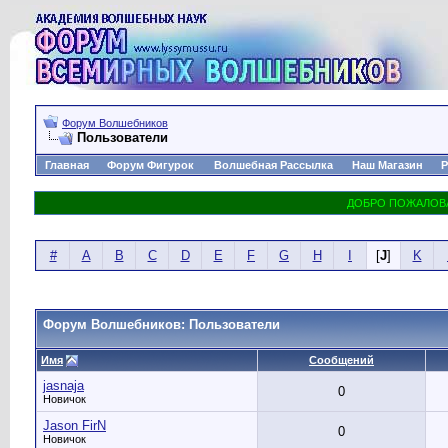
Форум Волшебников
Пользователи
Главная
Форум Фигурок
Волшебная Рассылка
Наш Магазин
Р
#
A
B
C
D
E
F
G
H
I
[
J
]
K
Форум Волшебников: Пользователи
Имя
Сообщений
jasnaja
0
Новичок
Jason FirN
0
Новичок