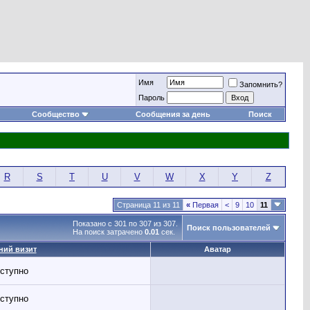
Имя
Запомнить?
Пароль
Сообщество
Сообщения за день
Поиск
R
S
T
U
V
W
X
Y
Z
Страница 11 из 11
«
Первая
<
9
10
11
Показано с 301 по 307 из 307.
Поиск пользователей
На поиск затрачено
0.01
сек.
ний визит
Аватар
ступно
ступно