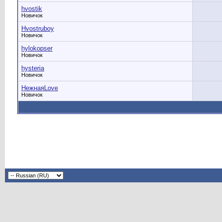
hvostik
Новичок
Hvostruboy
Новичок
hylokopser
Новичок
hysteria
Новичок
HежнаяLove
Новичок