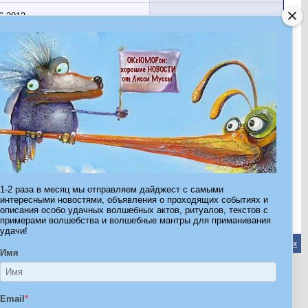
6.2012
8.2008
4.2009
5.2008
3.2009
Показано с 301 по 307 из 307.
Страница 11 из 11
«
Первая
<
9
10
11
1-2 раза в месяц мы отправляем дайджест с самыми
интересными новостями, объявления о проходящих событиях и
описания особо удачных волшебных актов, ритуалов, текстов с
примерами волшебства и волшебные мантры для приманивания
удачи!
Обратная связь
-
Форум Волшебников
-
Архив
-
Вверх
Имя
ribe.Ru
Email
*
Ы И ШТУЧКИ ДЛЯ ВСЕХ