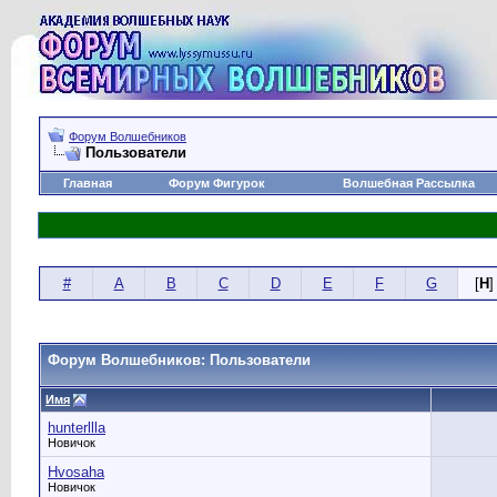
Форум Волшебников
Пользователи
Главная
Форум Фигурок
Волшебная Рассылка
#
A
B
C
D
E
F
G
[
H
]
Форум Волшебников: Пользователи
Имя
hunterllla
Новичок
Hvosaha
Новичок