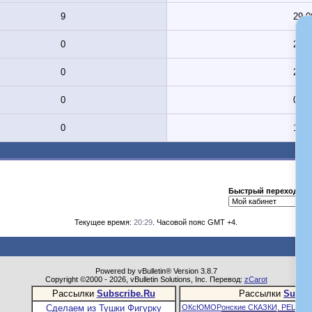
9
29.0
0
28.0
0
29.0
0
07.0
0
14.0
Быстрый переход
Текущее время:
20:29
. Часовой пояс GMT +4.
Powered by vBulletin® Version 3.8.7
Copyright ©2000 - 2026, vBulletin Solutions, Inc. Перевод:
zCarot
Рассылки
Subscribe.Ru
Рассылки
Subsc
Сделаем из Тушки Фигурку
ОКсЮМОРонские СКАЗКИ, РЕЦЕПТ