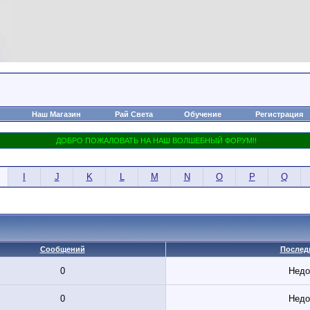
Наш Магазин
Рай Света
Обучение
Регистрация
I
J
K
L
M
N
O
P
Q
Сообщений
Послед
0
Недо
0
Недо