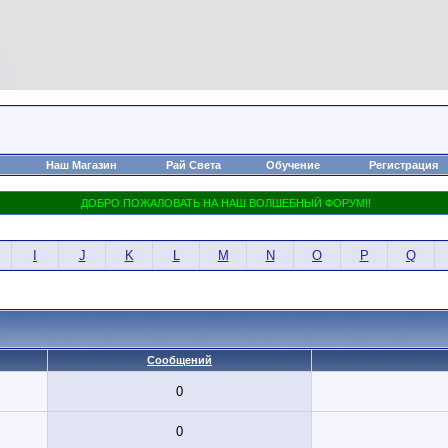
Наш Магазин
Рай Света
Обучение
Регистрация
I
J
K
L
M
N
O
P
Q
Сообщений
0
0