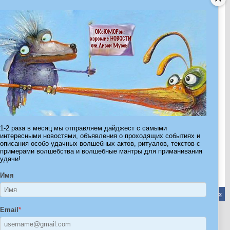
Недоступно
24.12.2012
15.03.2009
Недоступно
09.11.2007
12.03.2008
Показано с 1 по 30 из 195.
1-2 раза в месяц мы отправляем дайджест с самыми
интересными новостями, объявления о проходящих событиях и
Страница 1 из 7
1
2
3
>
Последняя
»
описания особо удачных волшебных актов, ритуалов, текстов с
примерами волшебства и волшебные мантры для приманивания
удачи!
Имя
Обратная связь
-
Форум Волшебников
-
Архив
-
Вверх
Email
*
ribe.Ru