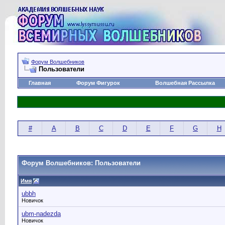
Форум Волшебников
Пользователи
Главная
Форум Фигурок
Волшебная Рассылка
#
A
B
C
D
E
F
G
H
Форум Волшебников: Пользователи
Имя
ubbh
Новичок
ubm-nadezda
Новичок