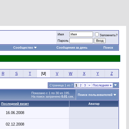
Имя
Запомнить?
Пароль
Сообщество
Сообщения за день
Поиск
R
S
T
[
U
]
V
W
X
Y
Z
Страница 1 из 7
1
2
3
>
Последняя
»
Показано с 1 по 30 из 195.
Поиск пользователей
На поиск затрачено
0.01
сек.
Последний визит
Аватар
16.06.2008
02.12.2008