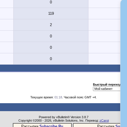
0
119
2
0
0
0
Быстрый переход
Текущее время:
01:18
. Часовой пояс GMT +4.
Powered by vBulletin® Version 3.8.7
Copyright ©2000 - 2026, vBulletin Solutions, Inc. Перевод:
zCarot
Рассылки
Subscribe.Ru
Рассылки
Subsc