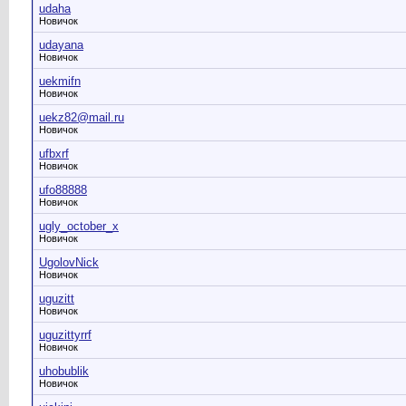
udaha
Новичок
udayana
Новичок
uekmifn
Новичок
uekz82@mail.ru
Новичок
ufbxrf
Новичок
ufo88888
Новичок
ugly_october_x
Новичок
UgolovNick
Новичок
uguzitt
Новичок
uguzittyrrf
Новичок
uhobublik
Новичок