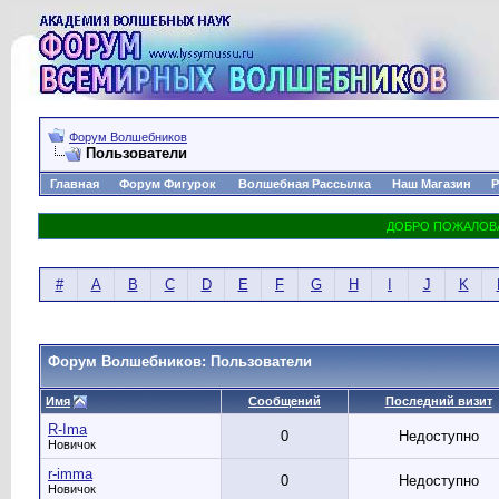
Форум Волшебников
Пользователи
Главная
Форум Фигурок
Волшебная Рассылка
Наш Магазин
Р
#
A
B
C
D
E
F
G
H
I
J
K
Форум Волшебников: Пользователи
Имя
Сообщений
Последний визит
R-Ima
0
Недоступно
Новичок
r-imma
0
Недоступно
Новичок