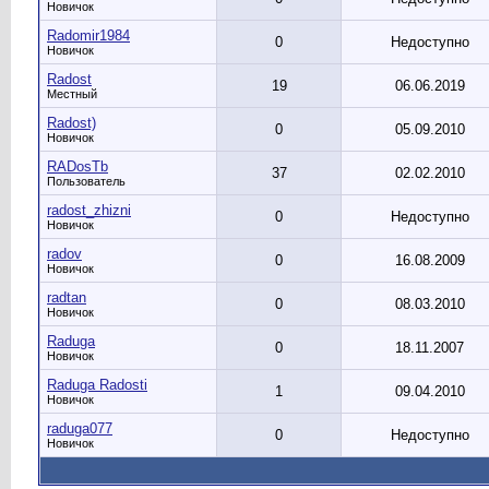
Новичок
Radomir1984
0
Недоступно
Новичок
Radost
19
06.06.2019
Местный
Radost)
0
05.09.2010
Новичок
RADosTb
37
02.02.2010
Пользователь
radost_zhizni
0
Недоступно
Новичок
radov
0
16.08.2009
Новичок
radtan
0
08.03.2010
Новичок
Raduga
0
18.11.2007
Новичок
Raduga Radosti
1
09.04.2010
Новичок
raduga077
0
Недоступно
Новичок