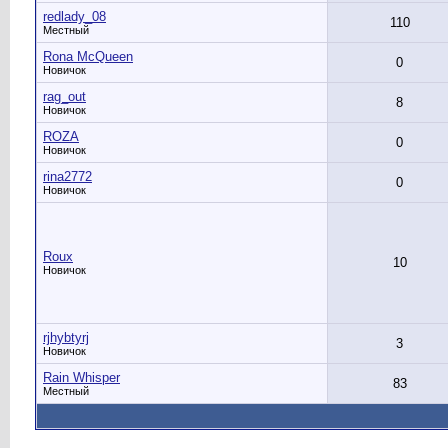
redlady_08
110
Местный
Rona McQueen
0
Новичок
rag_out
8
Новичок
ROZA
0
Новичок
rina2772
0
Новичок
Roux
10
Новичок
rjhybtyrj
3
Новичок
Rain Whisper
83
Местный