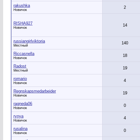
rakushka
2
Новичок
RISHA927
14
Новичок
russiangirlviktoria
140
Местный
Riccasnella
18
Новичок
Radost
19
Местный
romario
4
Новичок
Regnskapsmedarbeider
19
Новичок
ragneda06
0
Новичок
rynya
4
Новичок
rusalina
0
Новичок