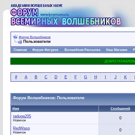
Форум Волшебников
Пользователи
Главная
Форум Фигурок
Волшебная Рассылка
Наш Магазин
Р
#
A
B
C
D
E
F
G
H
I
J
K
Форум Волшебников: Пользователи
Имя
Сообщений
raduga205
0
Новичок
RedWasp
0
Новичок