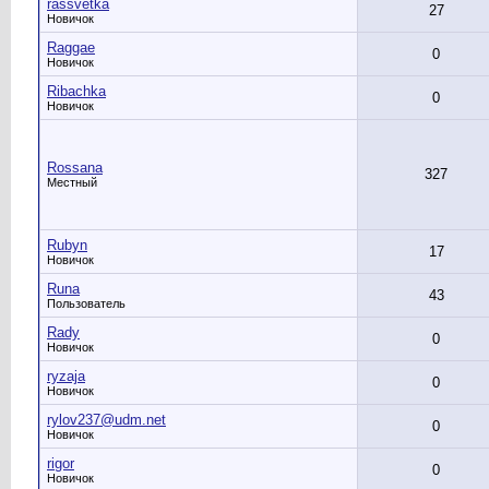
rassvetka
27
Новичок
Raggae
0
Новичок
Ribachka
0
Новичок
Rossana
327
Местный
Rubyn
17
Новичок
Runa
43
Пользователь
Rady
0
Новичок
ryzaja
0
Новичок
rylov237@udm.net
0
Новичок
rigor
0
Новичок