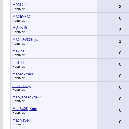
M051111
3
Новичок
M@lliNk@
0
Новичок
M@riy@
3
Новичок
M@ru&#036;ya
1
Новичок
ma-lina
0
Новичок
ma198
0
Новичок
maberikman
0
Новичок
mabspalay
0
Новичок
Mabyabsecygew
0
Новичок
Mac&#39;Brim
0
Новичок
Machiavelli
0
Новичок