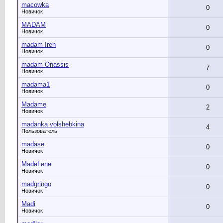
macowka
0
Новичок
MADAM
0
Новичок
madam Iren
0
Новичок
madam Onassis
7
Новичок
madama1
0
Новичок
Madame
2
Новичок
madanka volshebkina
4
Пользователь
madase
0
Новичок
MadeLene
0
Новичок
madgringo
0
Новичок
Madi
0
Новичок