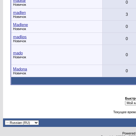
madilar
0
Новичок
madlen
3
Новичок
Madlene
0
Новичок
madlips
0
Новичок
mado
0
Новичок
Madona
0
Новичок
Быстр
Текущее врем
Powered b