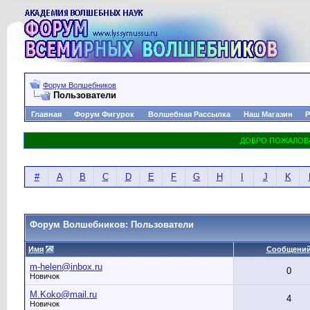
Форум Волшебников
Пользователи
Главная
Форум Фигурок
Волшебная Рассылка
Наш Магазин
Р
#
A
B
C
D
E
F
G
H
I
J
K
Форум Волшебников: Пользователи
Имя
Сообщени
m-helen@inbox.ru
0
Новичок
M.Koko@mail.ru
4
Новичок