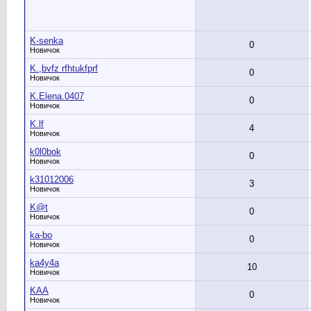
K-senka
0
Новичок
K.,bvfz rfhtukfprf
0
Новичок
K.Elena.0407
0
Новичок
K.lf
4
Новичок
k0l0bok
0
Новичок
k31012006
3
Новичок
K@t
0
Новичок
ka-bo
0
Новичок
ka4y4a
10
Новичок
KAA
0
Новичок