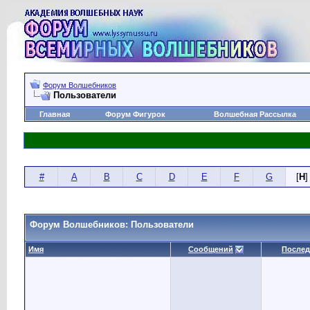
Форум Волшебников
Пользователи
Главная
Форум Фигурок
Волшебная Рассылка
#
A
B
C
D
E
F
G
[
H
]
Форум Волшебников: Пользователи
Имя
Сообщений
Послед