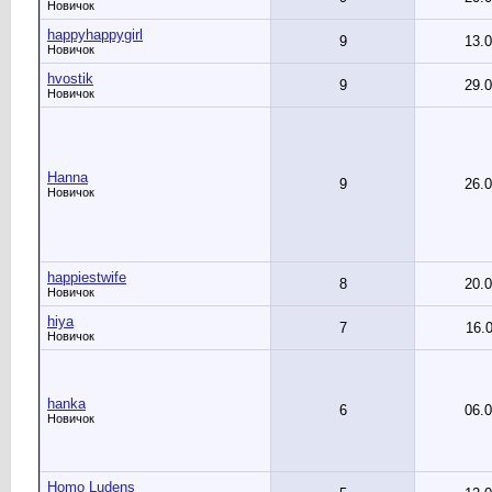
Новичок
happyhappygirl
9
13.
Новичок
hvostik
9
29.
Новичок
Hanna
9
26.
Новичок
happiestwife
8
20.
Новичок
hiya
7
16.
Новичок
hanka
6
06.
Новичок
Homo Ludens