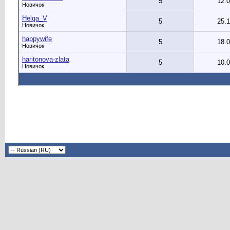
5
12.
Новичок
Helga_V
5
25.
Новичок
happywife
5
18.
Новичок
haritonova-zlata
5
10.
Новичок