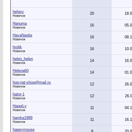
helgsv
20
18.
Новичок
Hanuma
16
05.
Новичок
HavaNagila
16
08.
Новичок
hrolik
16
10.
Новичок
helen_helen
14
16.
Новичок
Helena60
14
01.
Новичок
hop-nat-show@mail.ru
12
26.
Новичок
hator-1
12
26.
Новичок
HappiLy
11
04.
Новичок
hamka1989
11
16.
Новичок
happymouse
9
20.