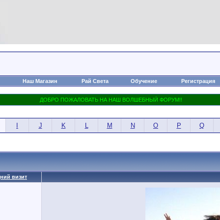
Наш Магазин
Рай Света
Обучение
Регистрация
I
J
K
L
M
N
O
P
Q
ний визит