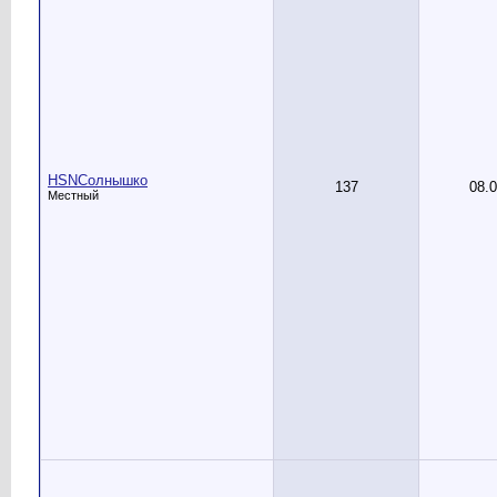
HSNСолнышко
137
08.
Местный