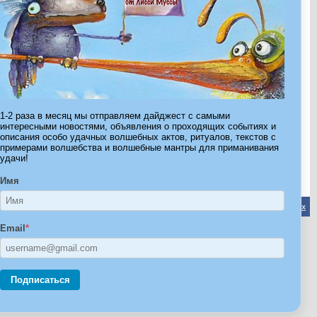
Показано с 1 по 30 из 307.
1-2 раза в месяц мы отправляем дайджест с самыми
интересными новостями, объявления о проходящих событиях и
Страница 1 из 11
1
2
3
>
Последняя
»
описания особо удачных волшебных актов, ритуалов, текстов с
примерами волшебства и волшебные мантры для приманивания
удачи!
Имя
Обратная связь
-
Форум Волшебников
-
Архив
-
Вверх
Email
*
ribe.Ru
Ы И ШТУЧКИ ДЛЯ ВСЕХ
Подписаться