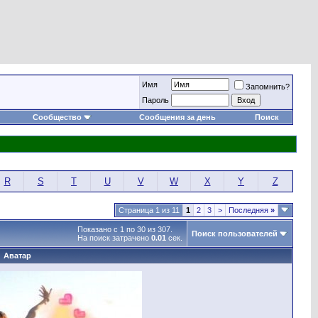
Имя
Запомнить?
Пароль
Сообщество
Сообщения за день
Поиск
R
S
T
U
V
W
X
Y
Z
Страница 1 из 11
1
2
3
>
Последняя
»
Показано с 1 по 30 из 307.
Поиск пользователей
На поиск затрачено
0.01
сек.
Аватар