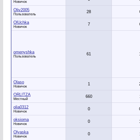
Новичок
Oliv2005
28
Пользователь
OlUchka
7
Новичок
omenyshka
61
Пользователь
Olaso
1
Новичок
ORLITZA
660
Местный
olia0312
0
Новичок
oksioma
0
Новичок
Olyaska
0
Новичок