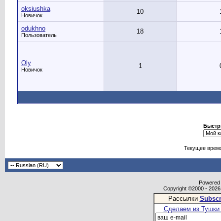
oksiushka
10
Новичок
odukhno
18
Пользователь
Oly
1
Новичок
Быстр
Текущее врем
Powered b
Copyright ©2000 - 2026,
Рассылки
Subscr
Сделаем из Тушки