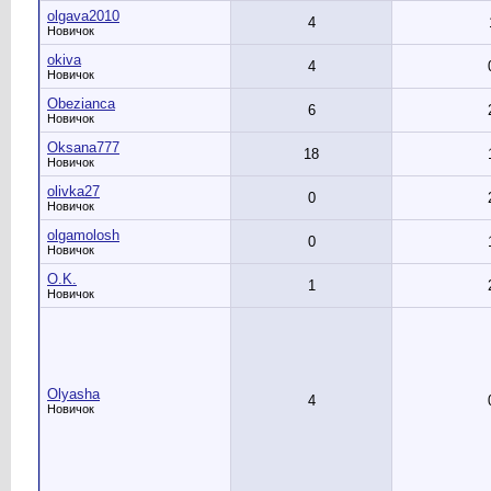
olgava2010
4
Новичок
okiva
4
Новичок
Obezianca
6
Новичок
Oksana777
18
Новичок
olivka27
0
Новичок
olgamolosh
0
Новичок
O.K.
1
Новичок
Olyasha
4
Новичок