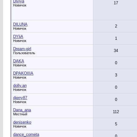
Diviya
17
Новичок
DILUNA
2
Новичок
DYliA
1
Новичок
Dream-girl
34
Пользователь
DAKA
0
Новичок
DPAKOIIIA
3
Новичок
dolly.an
0
Новичок
djerry87
0
Новичок
Dana_ana
112
Местный
denisenko
5
Новичок
dance_cometa
0