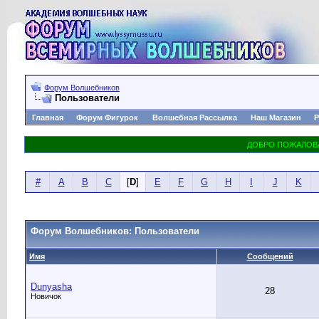
Форум Волшебников
Пользователи
Главная
Форум Фигурок
Волшебная Рассылка
Наш Магазин
Р
#
A
B
C
[
D
]
E
F
G
H
I
J
K
Форум Волшебников: Пользователи
Имя
Сообщений
Dunyasha
28
Новичок