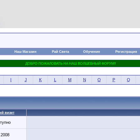
Наш Магазин
Рай Света
Обучение
Регистрация
I
J
K
L
M
N
O
P
Q
ий визит
тупно
.2008