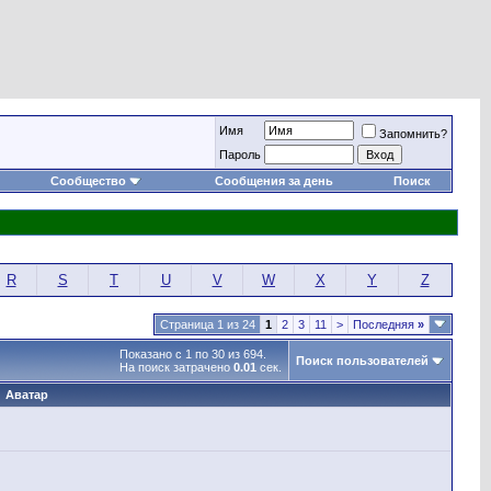
Имя
Запомнить?
Пароль
Сообщество
Сообщения за день
Поиск
R
S
T
U
V
W
X
Y
Z
Страница 1 из 24
1
2
3
11
>
Последняя
»
Показано с 1 по 30 из 694.
Поиск пользователей
На поиск затрачено
0.01
сек.
Аватар