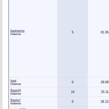
bagheerra
5
01.05
Новичок
bagi
0
29.09
Новичок
Bagir@
14
25.11
Новичок
Bagira*
0
26.12
Новичок