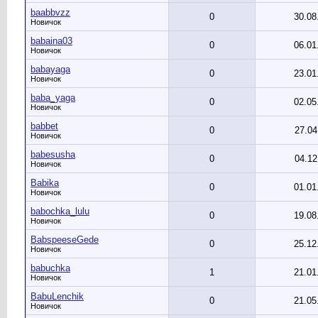
baabbvzz
0
30.08
Новичок
babaina03
0
06.01
Новичок
babayaga
0
23.01
Новичок
baba_yaga
0
02.05
Новичок
babbet
0
27.04
Новичок
babesusha
0
04.12
Новичок
Babika
0
01.01
Новичок
babochka_lulu
0
19.08
Новичок
BabspeeseGede
0
25.12
Новичок
babuchka
1
21.01
Новичок
BabuLenchik
0
21.05
Новичок