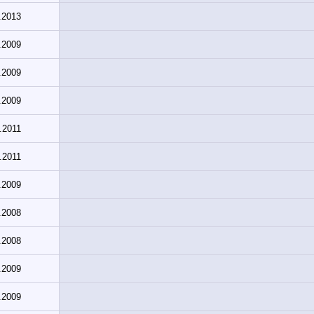
.2013
.2009
.2009
.2009
.2011
.2011
.2009
.2008
.2008
.2009
.2009