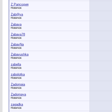
Z.Рапсодия
Новичок
Zab@va
Новичок
Zabava
Новичок
Zabava78
Новичок
ZabavNa
Новичок
Zabavushka
Новичок
zabella
Новичок
zabolotka
Новичок
Zadornaja
Новичок
Zadornaya
Новичок
zagadka
Новичок