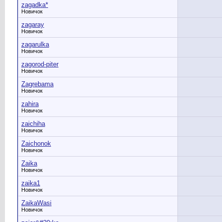
zagadka*
Новичок
zagaray
Новичок
zagarulka
Новичок
zagorod-piter
Новичок
Zagrebama
Новичок
zahira
Новичок
zaichiha
Новичок
Zaichonok
Новичок
Zaika
Новичок
zaika1
Новичок
ZaikaWasi
Новичок