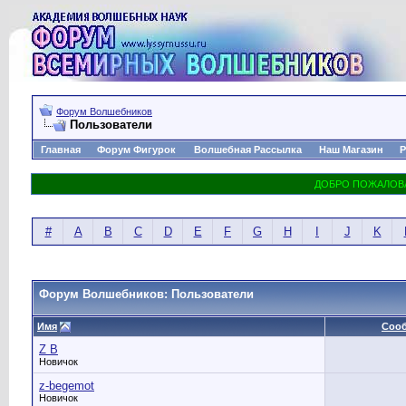
Форум Волшебников
Пользователи
Главная
Форум Фигурок
Волшебная Рассылка
Наш Магазин
Р
#
A
B
C
D
E
F
G
H
I
J
K
Форум Волшебников: Пользователи
Имя
Соо
Z B
Новичок
z-begemot
Новичок