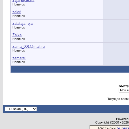
zajar&#39;ka
Новичок
zalari
Новичок
zalataja feja
Новичок
Zalka
Новичок
zama_001@mail.ru
Новичок
zametel
Новичок
Быстр
Текущее врем
Powered b
Copyright ©2000 - 2026,
Рассылки
Subscr