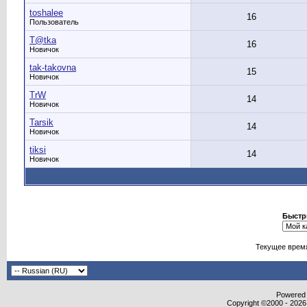
toshalee
16
Пользователь
T@tka
16
Новичок
tak-takovna
15
Новичок
TrW
14
Новичок
Tarsik
14
Новичок
tiksi
14
Новичок
Быстр
Текущее врем
Powered b
Copyright ©2000 - 2026,