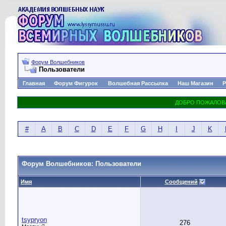
Форум Волшебников
Пользователи
Главная
Форум Фигурок
Волшебная Рассылка
Наш Магазин
Р
#
A
B
C
D
E
F
G
H
I
J
K
Форум Волшебников: Пользователи
Имя
Сообщений
tsypryon
276