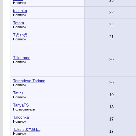
28
Новичок
teeshka
22
Новичок
Tatata
22
Новичок
T@sh@
21
Новичок
Tillottama
20
Новичок
Terentieva Tatiana
20
Новичок
Tatiru
19
Новичок
TanyaTS
18
Пользователь
Talochka
17
Новичок
Taksist&#39;ka
17
Новичок