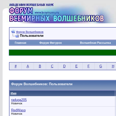
Форум Волшебников
Пользователи
Главная
Форум Фигурок
Волшебная Рассылка
#
A
B
C
D
E
F
G
H
Форум Волшебников: Пользователи
Имя
raduga205
Новичок
RedWasp
Новичок