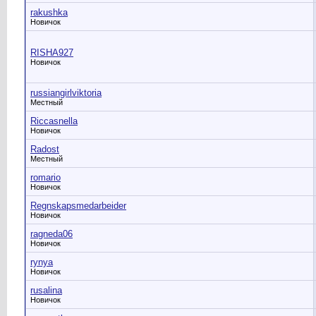
rakushka
Новичок
RISHA927
Новичок
russiangirlviktoria
Местный
Riccasnella
Новичок
Radost
Местный
romario
Новичок
Regnskapsmedarbeider
Новичок
ragneda06
Новичок
rynya
Новичок
rusalina
Новичок