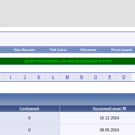
Наш Магазин
Рай Света
Обучение
Регистрация
I
J
K
L
M
N
O
P
Q
Сообщений
Последний визит
0
16.12.2024
0
08.05.2024