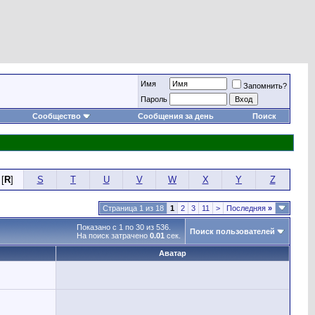
Имя
Запомнить?
Пароль
Сообщество
Сообщения за день
Поиск
[
R
]
S
T
U
V
W
X
Y
Z
Страница 1 из 18
1
2
3
11
>
Последняя
»
Показано с 1 по 30 из 536.
Поиск пользователей
На поиск затрачено
0.01
сек.
Аватар