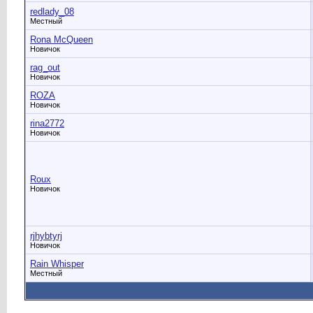
redlady_08
Местный
Rona McQueen
Новичок
rag_out
Новичок
ROZA
Новичок
rina2772
Новичок
Roux
Новичок
rjhybtyrj
Новичок
Rain Whisper
Местный