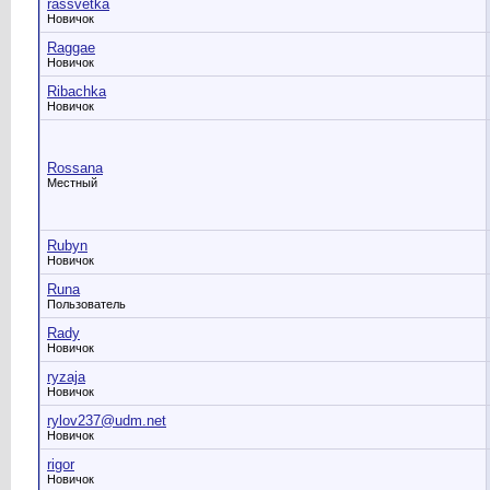
rassvetka
Новичок
Raggae
Новичок
Ribachka
Новичок
Rossana
Местный
Rubyn
Новичок
Runa
Пользователь
Rady
Новичок
ryzaja
Новичок
rylov237@udm.net
Новичок
rigor
Новичок