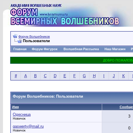
Форум Волшебников
Пользователи
Главная
Форум Фигурок
Волшебная Рассылка
Наш Магазин
Р
#
A
B
C
D
E
F
G
H
I
J
K
Форум Волшебников: Пользователи
Имя
Сообще
Qдесница
3
Новичок
qaswerty@mail.ru
0
Новичок