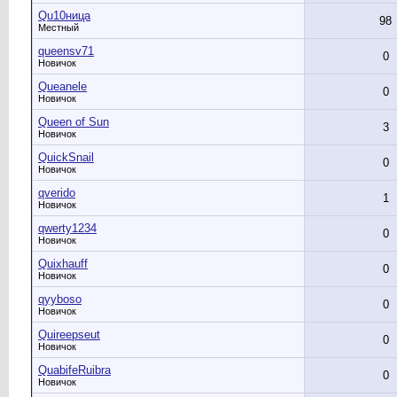
Qu10ница
98
Местный
queensv71
0
Новичок
Queanele
0
Новичок
Queen of Sun
3
Новичок
QuickSnail
0
Новичок
qverido
1
Новичок
qwerty1234
0
Новичок
Quixhauff
0
Новичок
qyyboso
0
Новичок
Quireepseut
0
Новичок
QuabifeRuibra
0
Новичок