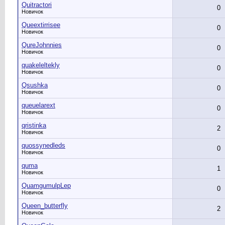
Quitractori
0
Новичок
Queextirrisee
0
Новичок
QureJohnnies
0
Новичок
quakeleltekly
0
Новичок
Qsushka
0
Новичок
queuelarext
0
Новичок
qristinka
2
Новичок
quossynedleds
0
Новичок
quma
1
Новичок
QuamgumulpLep
0
Новичок
Queen_butterfly
2
Новичок