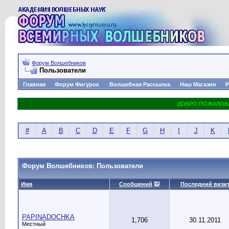
Форум Волшебников
Пользователи
Главная
Форум Фигурок
Волшебная Рассылка
Наш Магазин
Р
#
A
B
C
D
E
F
G
H
I
J
K
Форум Волшебников: Пользователи
Имя
Сообщений
Последний визи
PAPINADOCHKA
1,706
30.11.2011
Местный