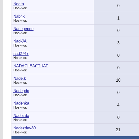
Naata
0
Новичок
Nabrik
1
Новичок
Nacegence
0
Новичок
Nad-JA
3
Новичок
nad2747
0
Новичок
NADACLEACTUAT
0
Новичок
Nade.k
10
Новичок
Nadegda
0
Новичок
Nadenka
4
Новичок
Nadezda
0
Новичок
Nadezdav80
21
Новичок