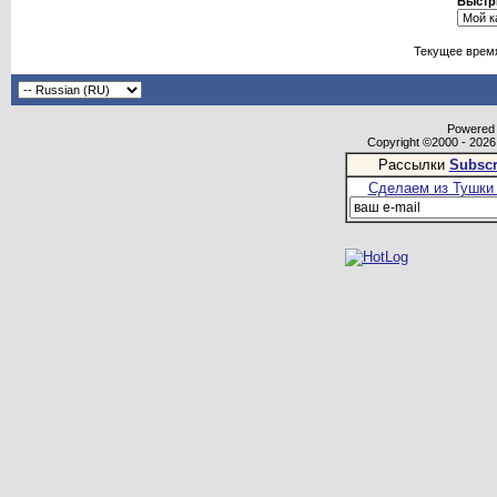
Быстр
Текущее врем
Powered b
Copyright ©2000 - 2026,
Рассылки
Subscr
Сделаем из Тушки