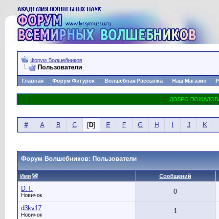
Форум Волшебников
Пользователи
Главная
Форум Фигурок
Волшебная Рассылка
Наш Магазин
Р
#
A
B
C
[
D
]
E
F
G
H
I
J
K
Форум Волшебников: Пользователи
Имя
Сообщений
D.T.
0
Новичок
d3kv17
1
Новичок