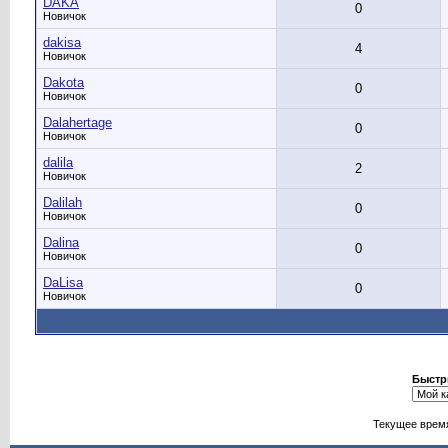
DAKA
0
Новичок
dakisa
4
Новичок
Dakota
0
Новичок
Dalahertage
0
Новичок
dalila
2
Новичок
Dalilah
0
Новичок
Dalina
0
Новичок
DaLisa
0
Новичок
Быстр
Текущее врем