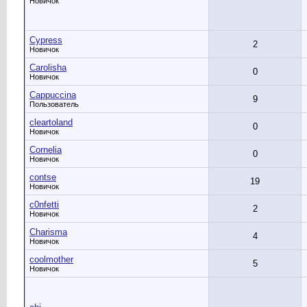
Новичок
Cypress
2
Новичок
Carolisha
0
Новичок
Cappuccina
9
Пользователь
cleartoland
0
Новичок
Cornelia
0
Новичок
contse
19
Новичок
c0nfetti
2
Новичок
Charisma
4
Новичок
coolmother
5
Новичок