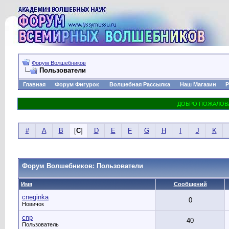
Форум Волшебников
Пользователи
Главная
Форум Фигурок
Волшебная Рассылка
Наш Магазин
Р
#
A
B
[
C
]
D
E
F
G
H
I
J
K
Форум Волшебников: Пользователи
Имя
Сообщений
cneginka
0
Новичок
cnp
40
Пользователь