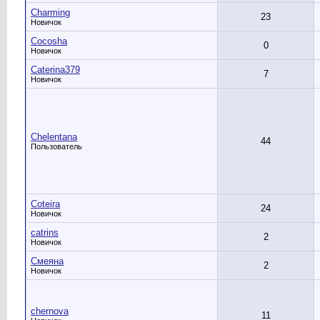
Charming
23
Новичок
Cocosha
0
Новичок
Caterina379
7
Новичок
Chelentana
44
Пользователь
Coteira
24
Новичок
catrins
2
Новичок
Cмеяна
2
Новичок
chernova
11