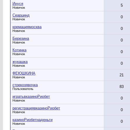
Инуся
5
Новичок
Сеарцинд
0
Новичок
кремациямосква
0
Новичок
Березина
0
Новичок
Котинка
0
Новичок
жукашка
0
Новичок
ФЕЮШКИНА
21
Новичок
стрекозявочка
83
Пользователь
игратьвказиноРиобет
0
Новичок
регистрациявказиноРиобет
0
Новичок
казиноРиобетнаденьги
0
Новичок