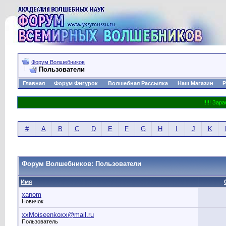
Форум Волшебников
Пользователи
Главная
Форум Фигурок
Волшебная Рассылка
Наш Магазин
Р
#
A
B
C
D
E
F
G
H
I
J
K
Форум Волшебников: Пользователи
Имя
xanom
Новичок
xxMoiseenkoxx@mail.ru
Пользователь