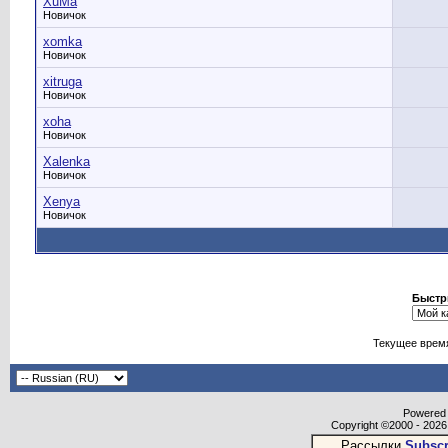
XuMa
Новичок
xomka
Новичок
xitruga
Новичок
xoha
Новичок
Xalenka
Новичок
Xenya
Новичок
Быстр
Текущее врем
Powered b
Copyright ©2000 - 2026,
Рассылки
Subscr