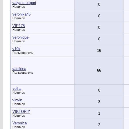
valya-stuttgart
0
Новичок
veronika45
0
Новичок
VIP175
0
Новичок
veronique
0
Новичок
v10k
16
Пользователь
vasilena
66
Пользователь
volha
0
Новичок
vinvin
3
Новичок
VIKTORIY
1
Новичок
Veronica
2
Новичок