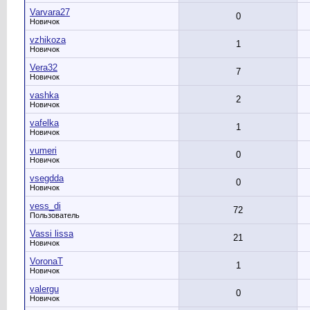
Varvara27
0
Новичок
vzhikoza
1
Новичок
Vera32
7
Новичок
vashka
2
Новичок
vafelka
1
Новичок
vumeri
0
Новичок
vsegdda
0
Новичок
vess_di
72
Пользователь
Vassi lissa
21
Новичок
VoronaT
1
Новичок
valergu
0
Новичок