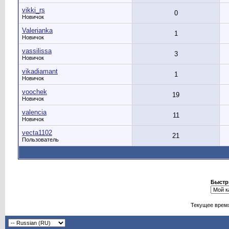
vikki_rs
0
Новичок
Valerianka
1
Новичок
vassilissa
3
Новичок
vikadiamant
1
Новичок
voochek
19
Новичок
valencia
11
Новичок
vecta1102
21
Пользователь
Быстр
Текущее врем