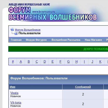
Форум Волшебников
Пользователи
Главная
Форум Фигурок
Волшебная Рассылка
Наш Магазин
Р
#
A
B
C
D
E
F
G
H
I
J
K
Форум Волшебников: Пользователи
Имя
Сообщений
Veata
2
Новичок
Vit-toria
2
Новичок