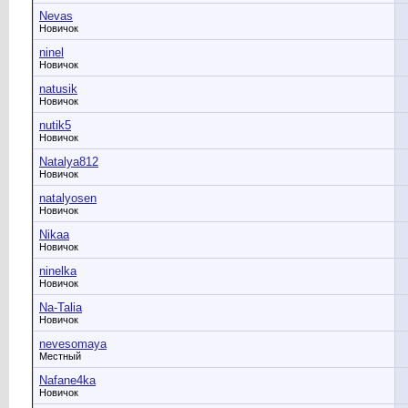
Nevas
Новичок
ninel
Новичок
natusik
Новичок
nutik5
Новичок
Natalya812
Новичок
natalyosen
Новичок
Nikaa
Новичок
ninelka
Новичок
Na-Talia
Новичок
nevesomaya
Местный
Nafane4ka
Новичок