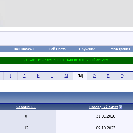
Наш Магазин
Рай Света
Обучение
Регистрация
I
J
K
L
M
[
N
]
O
P
Q
Сообщений
Последний визит
0
31.01.2026
12
09.10.2023