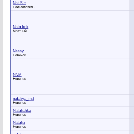
Nat-Sie
Пользователь
Nata-knk
Местный
Nessy
Новичок
NNM
Новичок
nataliya_rnd
Новичок
Natalichka
Новичок
Natalja
Новичок