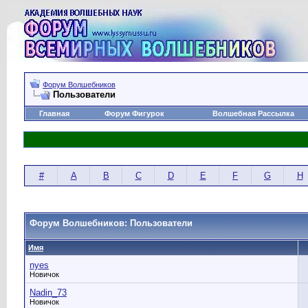
Форум Волшебников
Пользователи
Главная
Форум Фигурок
Волшебная Рассылка
#
A
B
C
D
E
F
G
H
Форум Волшебников: Пользователи
Имя
nyes
Новичок
Nadin_73
Новичок