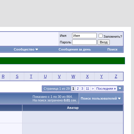
Имя
Запомнить?
Пароль
Сообщество
Сообщения за день
Поиск
R
S
T
U
V
W
X
Y
Z
Страница 1 из 29
1
2
3
11
>
Последняя
»
Показано с 1 по 30 из 864.
Поиск пользователей
На поиск затрачено
0.01
сек.
Аватар