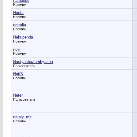
nataboss
Новичок
Noofa
Новичок
nattalia
Новичок
Nakupenda
Новичок
noel
Новичок
NastyashaZumbyasha
Пользователь
NatiS
Новичок
Nefer
Пользователь
nataly_mir
Новичок