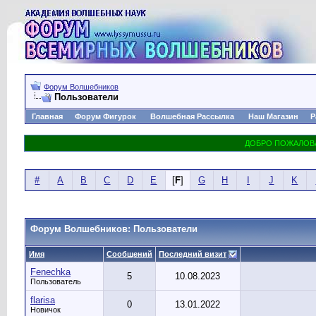
Форум Волшебников
Пользователи
Главная
Форум Фигурок
Волшебная Рассылка
Наш Магазин
Р
#
A
B
C
D
E
[
F
]
G
H
I
J
K
Форум Волшебников: Пользователи
Имя
Сообщений
Последний визит
Fenechka
5
10.08.2023
Пользователь
flarisa
0
13.01.2022
Новичок