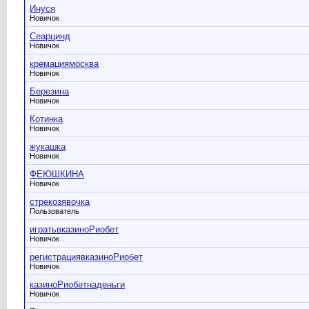
Инуся
Новичок
Сеарцинд
Новичок
кремациямосква
Новичок
Березина
Новичок
Котинка
Новичок
жукашка
Новичок
ФЕЮШКИНА
Новичок
стрекозявочка
Пользователь
игратьвказиноРиобет
Новичок
регистрациявказиноРиобет
Новичок
казиноРиобетнаденьги
Новичок