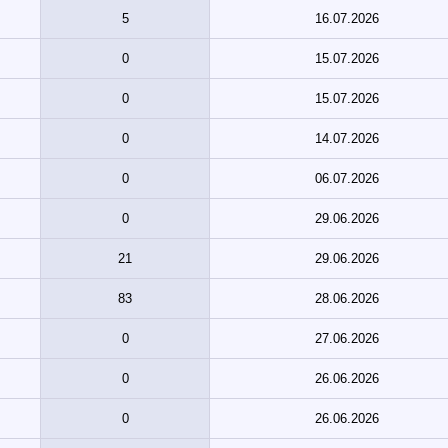
5
16.07.2026
0
15.07.2026
0
15.07.2026
0
14.07.2026
0
06.07.2026
0
29.06.2026
21
29.06.2026
83
28.06.2026
0
27.06.2026
0
26.06.2026
0
26.06.2026