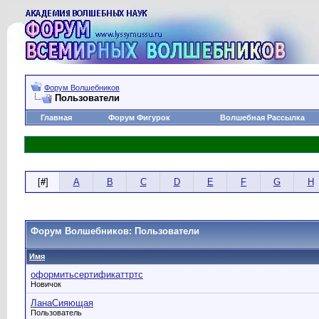
Форум Волшебников
Пользователи
Главная
Форум Фигурок
Волшебная Рассылка
[
#
]
A
B
C
D
E
F
G
H
Форум Волшебников: Пользователи
Имя
оформитьсертификаттртс
Новичок
ЛанаСияющая
Пользователь