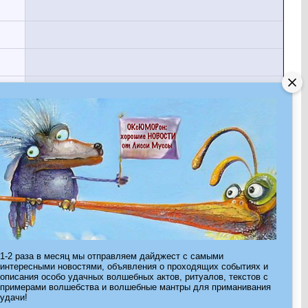
Показано с 1 по 30 из 18580.
1-2 раза в месяц мы отправляем дайджест с самыми
интересными новостями, объявления о проходящих событиях и
Страница 1 из 620
1
2
3
11
51
101
501
>
Последняя
»
описания особо удачных волшебных актов, ритуалов, текстов с
примерами волшебства и волшебные мантры для приманивания
удачи!