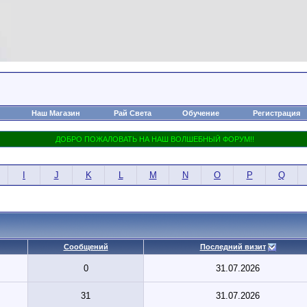
Наш Магазин
Рай Света
Обучение
Регистрация
I
J
K
L
M
N
O
P
Q
Сообщений
Последний визит
0
31.07.2026
31
31.07.2026