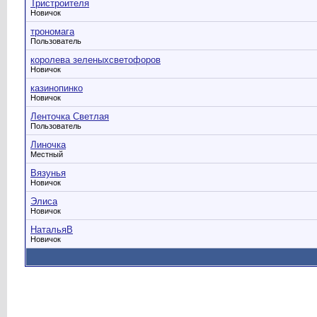
Тристроителя
Новичок
трономага
Пользователь
королева зеленыхсветофоров
Новичок
казинопинко
Новичок
Ленточка Светлая
Пользователь
Линочка
Местный
Вязунья
Новичок
Элиса
Новичок
НатальяВ
Новичок