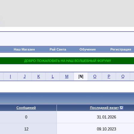
Наш Магазин
Рай Света
Обучение
Регистрация
I
J
K
L
M
[
N
]
O
P
Q
Сообщений
Последний визит
0
31.01.2026
12
09.10.2023