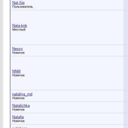
Nat-Sie
Пользователь
Nata-knk
Местный
Nessy
Новичок
NNM
Новичок
nataliya_rnd
Новичок
Natalichka
Новичок
Natalja
Новичок