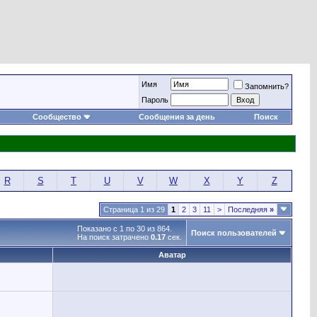
Имя
Запомнить?
Пароль
Сообщество
Сообщения за день
Поиск
R
S
T
U
V
W
X
Y
Z
Страница 1 из 29
1
2
3
11
>
Последняя
»
Показано с 1 по 30 из 864.
Поиск пользователей
На поиск затрачено
0.17
сек.
Аватар