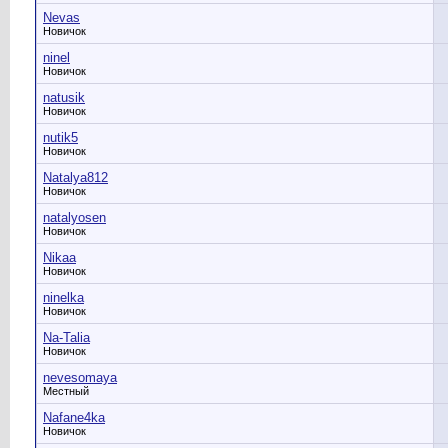
Nevas
Новичок
ninel
Новичок
natusik
Новичок
nutik5
Новичок
Natalya812
Новичок
natalyosen
Новичок
Nikaa
Новичок
ninelka
Новичок
Na-Talia
Новичок
nevesomaya
Местный
Nafane4ka
Новичок