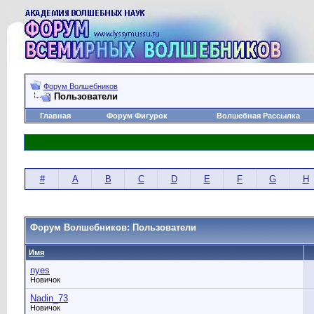
Форум Волшебников
Пользователи
Главная
Форум Фигурок
Волшебная Рассылка
#
A
B
C
D
E
F
G
H
Форум Волшебников: Пользователи
Имя
nyes
Новичок
Nadin_73
Новичок