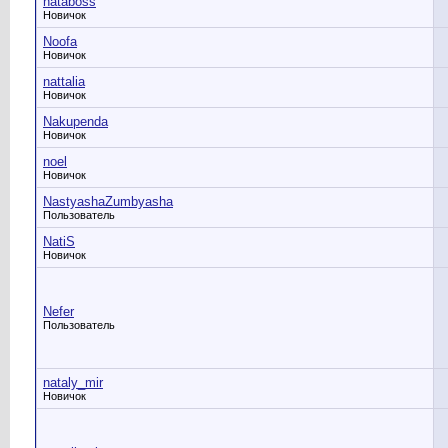
nataboss
Новичок
Noofa
Новичок
nattalia
Новичок
Nakupenda
Новичок
noel
Новичок
NastyashaZumbyasha
Пользователь
NatiS
Новичок
Nefer
Пользователь
nataly_mir
Новичок