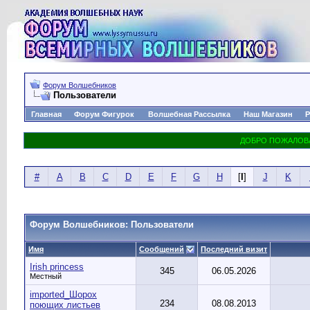
Форум Волшебников
Пользователи
Главная
Форум Фигурок
Волшебная Рассылка
Наш Магазин
Р
#
A
B
C
D
E
F
G
H
[
I
]
J
K
Форум Волшебников: Пользователи
Имя
Сообщений
Последний визит
Irish princess
345
06.05.2026
Местный
imported_Шорох
234
08.08.2013
поющих листьев