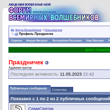
Форум Волшебников
>
Пользователи
Профиль Праздничек
Главная
Форум Фигурок
Волшебная Рассылка
Наш Магазин
Р
Праздничек
Администратор
Последняя активность:
11.05.2023
22:42
Публичные сообщения
Статистика
Показано с 1 по
2
из
2
публичных сообщени
СемиСветик