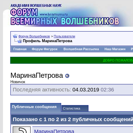
Форум Волшебников
>
Пользователи
Профиль МаринаПетрова
Главная
Форум Фигурок
Волшебная Рассылка
Наш Магазин
Р
МаринаПетрова
Новичок
Последняя активность:
04.03.2019
02:36
Публичные сообщения
Статистика
Показано с 1 по
2
из
2
публичных сообщени
МаринаПетрова