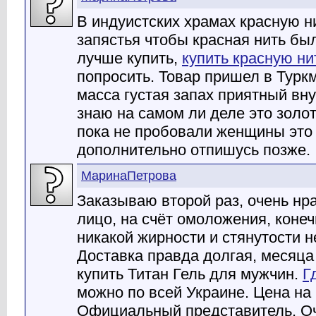
В индуистских храмах красную н
запястья чтобы красная нить бы
лучше купить,
купить красную ни
попросить. Товар пришел в Турк
масса густая запах приятный вн
знаю на самом ли деле это золот
пока не пробовали женщины это 
дополнительно отпишусь позже.
МаринаПетрова
Заказываю второй раз, очень нр
лицо, на счёт омоложения, коне
никакой жирности и стянутости н
Доставка правда долгая, месяца
купить Титан Гель для мужчин.
Г
можно по всей Украине. Цена на 
Официальный представитель. Оч