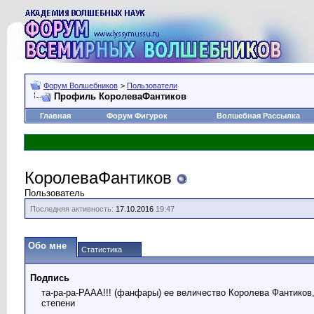
Форум Волшебников
>
Пользователи
Профиль КоролеваФантиков
Главная
Форум Фигурок
Волшебная Рассылка
КоролеваФантиков
Пользователь
Последняя активность:
17.10.2016
19:47
Обо мне
Статистика
Подпись
та-ра-ра-РААА!!! (фанфары) ее величество Королева Фантико
степени