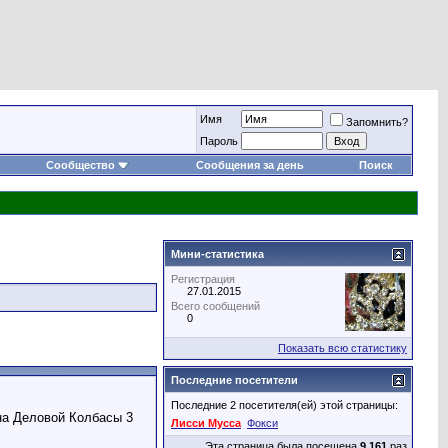
Имя
Запомнить?
Пароль
Сообщество
Сообщения за день
Поиск
Мини-статистика
Регистрация
27.01.2015
Всего сообщений
0
Показать всю статистику
Последние посетители
Последние 2 посетителя(ей) этой страницы:
на Деловой Колбасы 3
Лисси Мусса
Фокси
Эта страница была посещена
9,161
раз