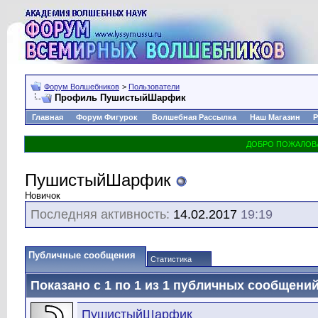
Форум Волшебников
>
Пользователи
Профиль ПушистыйШарфик
Главная
Форум Фигурок
Волшебная Рассылка
Наш Магазин
Р
ПушистыйШарфик
Новичок
Последняя активность:
14.02.2017
19:19
Публичные сообщения
Статистика
Показано с 1 по
1
из
1
публичных сообщени
ПушистыйШарфик