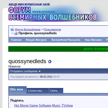
Форум Волшебников
>
Пользователи
Профиль quossynedleds
Главная
Форум Фигурок
Волшебная Рассылка
Наш Магазин
Р
quossynedleds
Новичок
Отправить сообщение
Последняя активность:
08.02.2011
04:07
Обо мне
Статистика
Связь
Подпись
Hot Movie,Game,Software,Music,TVshow