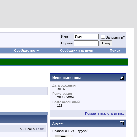
Имя
Запомнить?
Пароль
Сообщество
Сообщения за день
Поиск
Мини-статистика
Дата рождения
30.07
Регистрация
28.12.2009
Всего сообщений
116
Показать всю статистику
Друзья
13.04.2016
17:59
Показано 1 из 1 друзей