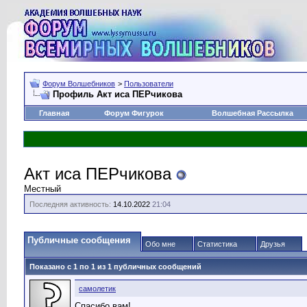
Форум Волшебников
>
Пользователи
Профиль Акт иса ПЕРчикова
Главная
Форум Фигурок
Волшебная Рассылка
Акт иса ПЕРчикова
Местный
Последняя активность:
14.10.2022
21:04
Публичные сообщения
Обо мне
Статистика
Друзья
Показано с 1 по
1
из
1
публичных сообщений
самолетик
Спасибо вам!