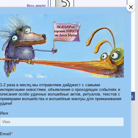
Весь диалог
МурНина
Все друзья
Последние посетители
Последние 10 посетителя(ей) этой страницы:
Дерзкая Звезда
ЗнамовсЁ
МоЛи
МурНина
Сергеева
Утренняя Заря
ФеяЛиСсичкина
Френча
самолетик
солнышкоУРА
Эта страница была посещена
24,581
раз
1-2 раза в месяц мы отправляем дайджест с самыми
интересными новостями, объявления о проходящих событиях и
описания особо удачных волшебных актов, ритуалов, текстов с
Обратная связь
-
Форум Волшебников
-
Архив
-
Вверх
примерами волшебства и волшебные мантры для приманивания
удачи!
Имя
ribe.Ru
Ы И ШТУЧКИ ДЛЯ ВСЕХ
Email
*