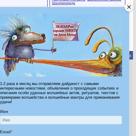
Шахерепереда
Эта страница была посещена
11,747
раз
Обратная связь
-
Форум Волшебников
-
Архив
-
Вверх
ribe.Ru
Ы И ШТУЧКИ ДЛЯ ВСЕХ
1-2 раза в месяц мы отправляем дайджест с самыми
интересными новостями, объявления о проходящих событиях и
описания особо удачных волшебных актов, ритуалов, текстов с
примерами волшебства и волшебные мантры для приманивания
удачи!
Имя
Email
*