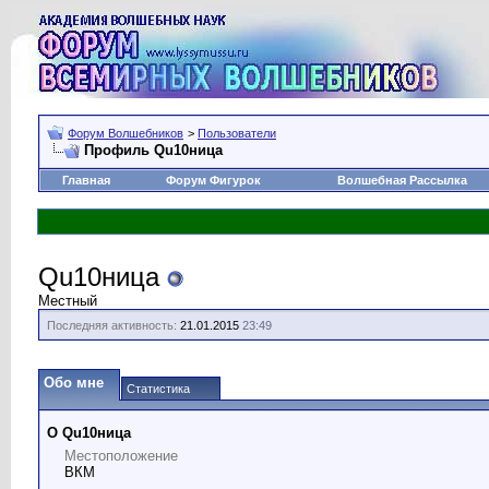
Форум Волшебников
>
Пользователи
Профиль Qu10ница
Главная
Форум Фигурок
Волшебная Рассылка
Qu10ница
Местный
Последняя активность:
21.01.2015
23:49
Обо мне
Статистика
О Qu10ница
Местоположение
ВКМ