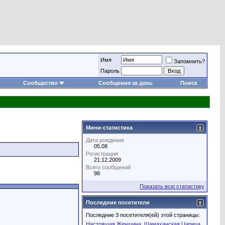
Имя
Запомнить?
Пароль
Сообщество
Сообщения за день
Поиск
Мини-статистика
Дата рождения
05.08
Регистрация
21.12.2009
Всего сообщений
98
Показать всю статистику
Последние посетители
Последние 3 посетителя(ей) этой страницы:
Настоящая Женщина
Шамаханская Царица