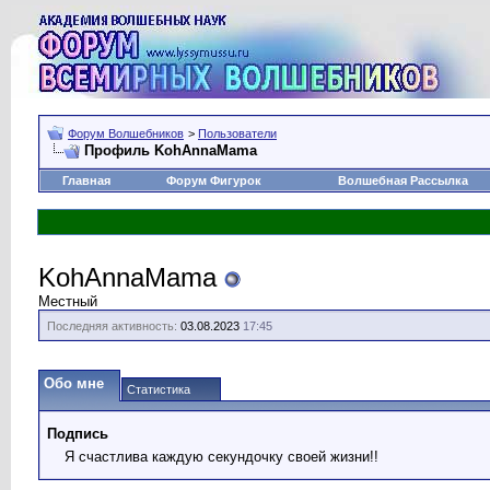
Форум Волшебников
>
Пользователи
Профиль KohAnnaMama
Главная
Форум Фигурок
Волшебная Рассылка
KohAnnaMama
Местный
Последняя активность:
03.08.2023
17:45
Обо мне
Статистика
Подпись
Я счастлива каждую секундочку своей жизни!!