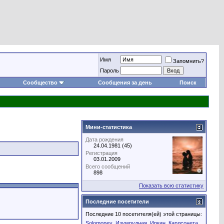
Имя
Запомнить?
Пароль
Сообщество
Сообщения за день
Поиск
Мини-статистика
Дата рождения
24.04.1981 (45)
Регистрация
03.01.2009
Всего сообщений
898
Показать всю статистику
Последние посетители
Последние 10 посетителя(ей) этой страницы:
Solomoney
Изумрудная
Иркин
Карлсонета