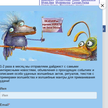
Муми Ами
Мурвявочка
Сочная Репка
Шерли Холмс
Ясчастлива
тоника
Эта страница была посещена
12,821
раз
Обратная связь
-
Форум Волшебников
-
Архив
-
Вверх
ribe.Ru
Ы И ШТУЧКИ ДЛЯ ВСЕХ
1-2 раза в месяц мы отправляем дайджест с самыми
интересными новостями, объявления о проходящих событиях и
описания особо удачных волшебных актов, ритуалов, текстов с
примерами волшебства и волшебные мантры для приманивания
удачи!
Имя
Email
*