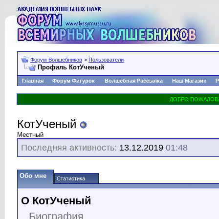
Форум Волшебников
>
Пользователи
Профиль КотУченый
Главная
Форум Фигурок
Волшебная Рассылка
Наш Магазин
Р
КотУченый
Местный
Последняя активность:
13.12.2019
01:48
Обо мне
Статистика
О КотУченый
Биография