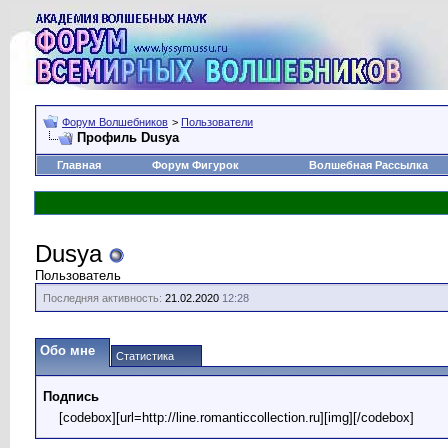
Форум Волшебников
>
Пользователи
Профиль Dusya
Главная
Форум Фигурок
Волшебная Рассылка
Dusya
Пользователь
Последняя активность:
21.02.2020
12:28
Обо мне
Статистика
Подпись
[codebox][url=http://line.romanticcollection.ru][img][/codebox]