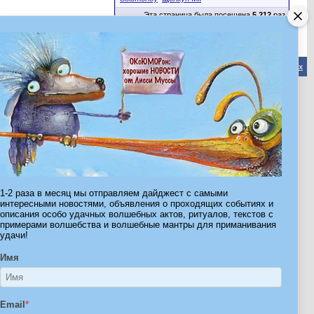
Эта страница была посещена
5,212
раз
Обратная связь
-
Форум Волшебников
-
Архив
-
Вверх
ribe.Ru
Ы И ШТУЧКИ ДЛЯ ВСЕХ
1-2 раза в месяц мы отправляем дайджест с самыми
интересными новостями, объявления о проходящих событиях и
описания особо удачных волшебных актов, ритуалов, текстов с
примерами волшебства и волшебные мантры для приманивания
удачи!
Имя
Email
*