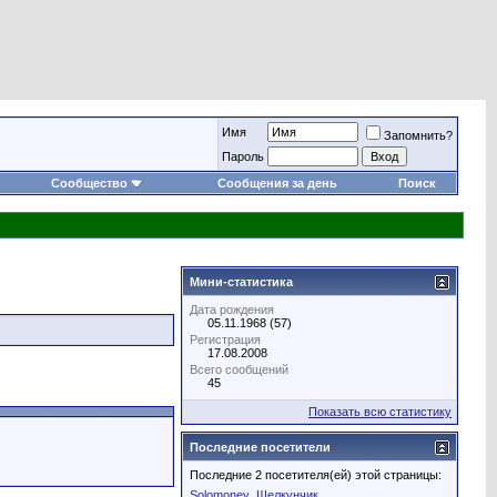
Имя
Запомнить?
Пароль
Сообщество
Сообщения за день
Поиск
Мини-статистика
Дата рождения
05.11.1968 (57)
Регистрация
17.08.2008
Всего сообщений
45
Показать всю статистику
Последние посетители
Последние 2 посетителя(ей) этой страницы:
Solomoney
Щелкунчик