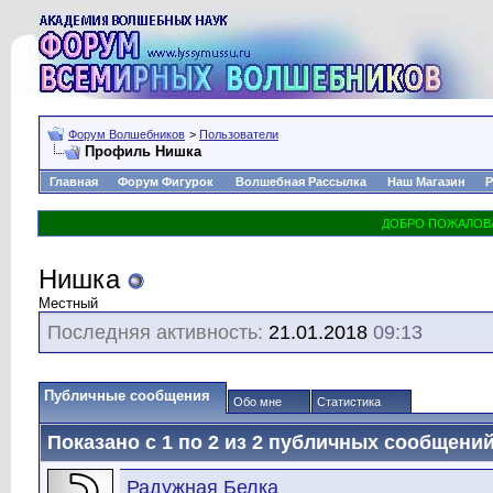
Форум Волшебников
>
Пользователи
Профиль Нишка
Главная
Форум Фигурок
Волшебная Рассылка
Наш Магазин
Р
Нишка
Местный
Последняя активность:
21.01.2018
09:13
Публичные сообщения
Обо мне
Статистика
Показано с 1 по
2
из
2
публичных сообщени
Радужная Белка