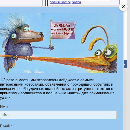
солнышкоУРА
эолла
Эта страница была посещена
61,740
раз
Обратная связь
-
Форум Волшебников
-
Архив
-
Вверх
1-2 раза в месяц мы отправляем дайджест с самыми
ribe.Ru
интересными новостями, объявления о проходящих событиях и
описания особо удачных волшебных актов, ритуалов, текстов с
Ы И ШТУЧКИ ДЛЯ ВСЕХ
примерами волшебства и волшебные мантры для приманивания
удачи!
Имя
Email
*