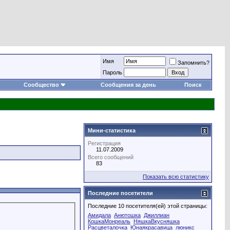
Имя
Запомнить?
Пароль
Сообщество
Сообщения за день
Поиск
Мини-статистика
Регистрация
11.07.2009
Всего сообщений
83
Показать всю статистику
Последние посетители
Последние 10 посетителя(ей) этой страницы:
Амидала
Анютошка
Джиллиан
КошкаМонреаль
НяшкаВкусняшка
Расцветалочка
Юнаякрасавица
люникс