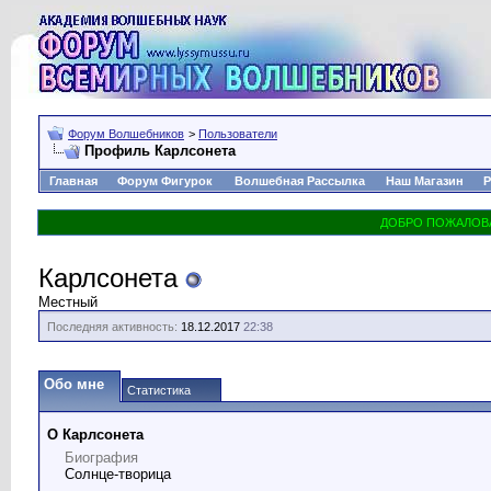
Форум Волшебников
>
Пользователи
Профиль Карлсонета
Главная
Форум Фигурок
Волшебная Рассылка
Наш Магазин
Р
Карлсонета
Местный
Последняя активность:
18.12.2017
22:38
Обо мне
Статистика
О Карлсонета
Биография
Солнце-творица