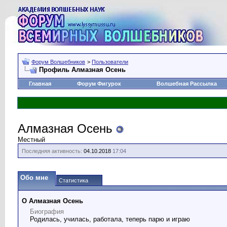
Форум Волшебников
>
Пользователи
Профиль Алмазная Осень
Главная
Форум Фигурок
Волшебная Рассылка
Алмазная Осень
Местный
Последняя активность:
04.10.2018
17:04
Обо мне
Статистика
О Алмазная Осень
Биография
Родилась, училась, работала, теперь парю и играю