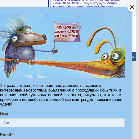
Лель
Леля-Леля
Лямурнетужур
Монро
Нимфа
Принцесса Гладкая Кудряшка
Славная Персия
Черная Кошка
Эта страница была посещена
26,686
раз
Обратная связь
-
Форум Волшебников
-
Архив
-
Вверх
ribe.Ru
Ы И ШТУЧКИ ДЛЯ ВСЕХ
1-2 раза в месяц мы отправляем дайджест с самыми
интересными новостями, объявления о проходящих событиях и
описания особо удачных волшебных актов, ритуалов, текстов с
примерами волшебства и волшебные мантры для приманивания
удачи!
Имя
Email
*