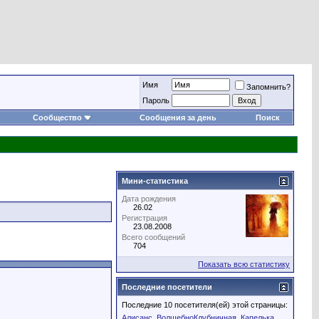
Имя
Запомнить?
Пароль
Сообщество
Сообщения за день
Поиск
Мини-статистика
Дата рождения
26.02
Регистрация
23.08.2008
Всего сообщений
704
Показать всю статистику
Последние посетители
Последние 10 посетителя(ей) этой страницы:
Алисанс
ВолшебноКлубничная
Капелька